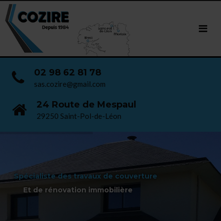
02 98 62 81 78
sas.cozire@gmail.com
24 Route de Mespaul
29250 Saint-Pol-de-Léon
Spécialiste des travaux de couverture
Et de rénovation immobilière