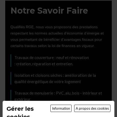
Notre Savoir Faire
Qualifiés RGE, nous vous proposons des prestations
respectant les normes actuelles d’économie d’énergie et
vous permettant de bénéficier d’avantages fiscaux pour
certains travaux selon la loi de finances en vigueur.
Travaux de couverture : neuf et rénovation
: création, réparation et entretien.
Isolation et cloisons sèches : amélioration de la
qualité énergétique de votre logement
Travaux de menuiserie : PVC, alu, bois - intérieur et
extérieur
Gérer les
Information
A propos des cookies
Rénovations intérieures et extérieures
cookies